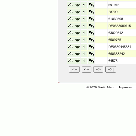
591915
28700
61039808
DE0663080115
63029542
65097651
DE0660445334
660353242
64575
© 2026 Martin Marx
Impressum