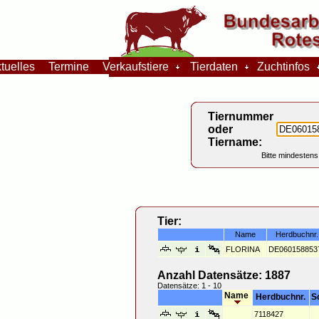
tuelles
Termine
Verkaufstiere
Tierdaten
Zuchtinfos
Tiernummer
oder
Tiername:
Bitte mindestens
Tier:
Name
Herdbuchnr.
FLORINA
DE060158853
Anzahl Datensätze: 1887
Datensätze: 1 - 10
Name
Herdbuchnr.
S
7118427