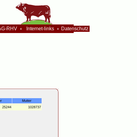
G-RHV
Internet-links
Datenschutz
er
Mutter
25244
1028737