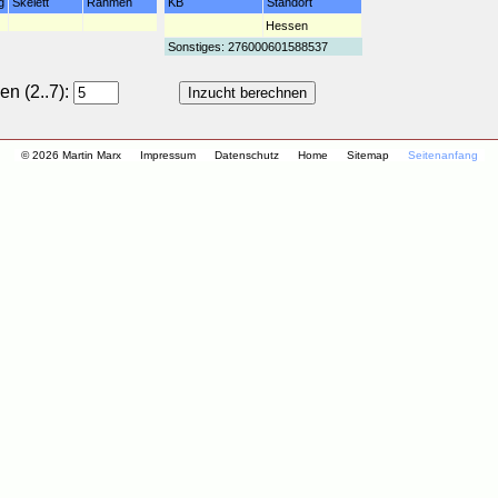
g
Skelett
Rahmen
KB
Standort
Hessen
Sonstiges: 276000601588537
n (2..7):
© 2026 Martin Marx
Impressum
Datenschutz
Home
Sitemap
Seitenanfang