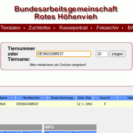
Tierdaten
Zuchtinfos
Rasseportrait
Fotoarchiv
BA
Tiernummer
oder
Tiername:
Bitte mindestens ein Zeichen eingeben!
Name
Herdbuchnr.
Sonst.Kennung
Geb.-Dat.
Geschl.
Vat
INA
DE0601588537
12
1
1991
F
INFO