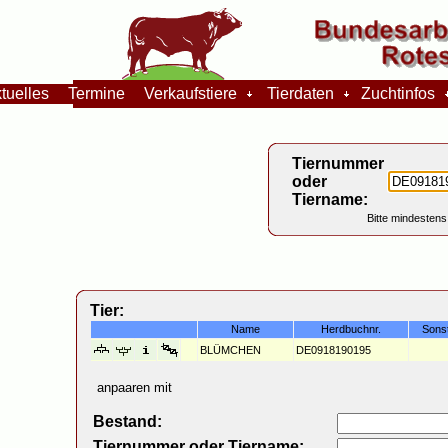
tuelles
Termine
Verkaufstiere
Tierdaten
Zuchtinfos
Tiernummer
oder
Tiername:
Bitte mindestens
Tier:
Name
Herdbuchnr.
Sons
BLÜMCHEN
DE0918190195
anpaaren mit
Bestand:
Tiernummer oder Tiername: