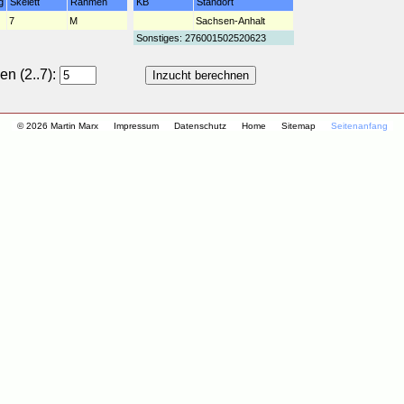
g
Skelett
Rahmen
KB
Standort
7
M
Sachsen-Anhalt
Sonstiges: 276001502520623
n (2..7):
© 2026 Martin Marx
Impressum
Datenschutz
Home
Sitemap
Seitenanfang