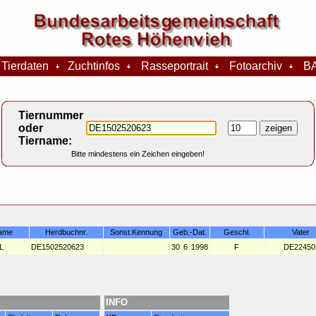
Tierdaten
Zuchtinfos
Rasseportrait
Fotoarchiv
BA
Tiernummer
oder
Tiername:
Bitte mindestens ein Zeichen eingeben!
ame
Herdbuchnr.
Sonst.Kennung
Geb.-Dat.
Geschl.
Vater
L
DE1502520623
30
6
1998
F
DE22450
INFO