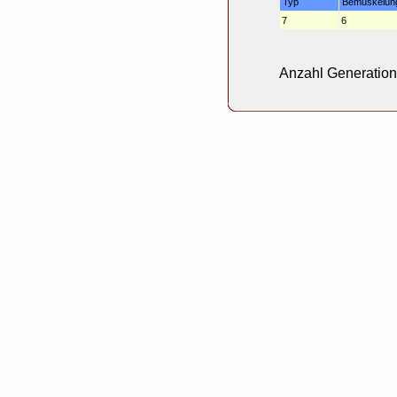
Typ
Bemuskelun
7
6
Anzahl Generatione