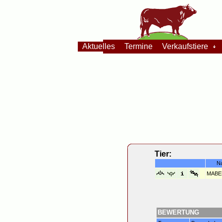
Aktuelles
Termine
Verkaufstiere
Tier:
N
MABE
BEWERTUNG