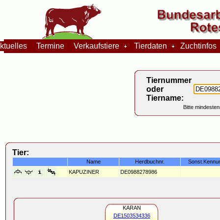
tuelles
Termine
Verkaufstiere
Tierdaten
Zuchtinfo
Tiernummer
oder
Tiername:
Bitte mindesten
Tier:
Name
Herdbuchnr.
Sonst.Kennu
KAPUZINER
DE0988278986
KARAN
DE1503534336