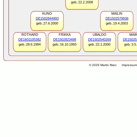
geb.:22.2.2008
KUNO
MAILIN
DE1502844993
DE1502579936
geb.:27.6.2000
geb.:19.4.2003
ROTHARD
FRIKKA
UBALDO
MAI
DE1601105382
DE1502823498
DE1502540269
DE15025
geb.:28.6.1994
geb.:16.10.1993
geb.:22.1.2000
geb.:3.5
© 2026 Martin Marx
Impressu