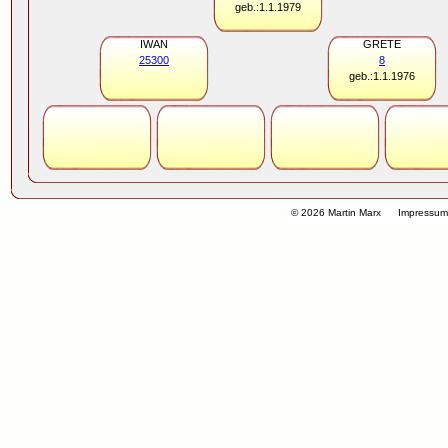
geb.:1.1.1979
IWAN
GRETE
25300
8
geb.:1.1.1976
© 2026 Martin Marx
Impressu