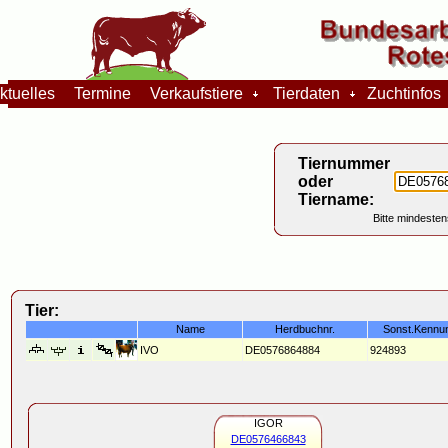
tuelles
Termine
Verkaufstiere
Tierdaten
Zuchtinfo
Tiernummer
oder
Tiername:
Bitte mindesten
Tier:
Name
Herdbuchnr.
Sonst.Kennu
IVO
DE0576864884
924893
IGOR
DE0576466843