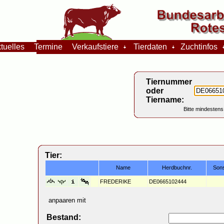
tuelles
Termine
Verkaufstiere
Tierdaten
Zuchtinfos
Tiernummer
oder
Tiername:
Bitte mindestens
Tier:
Name
Herdbuchnr.
Son
FREDERIKE
DE0665102444
anpaaren mit
Bestand: