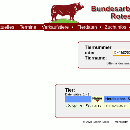
tuelles
Termine
Verkaufstiere
Tierdaten
Zuchtinfos
Tiernummer
oder
Tiername:
Bitte mindestens
Tier:
Datensätze: 1 - 1
Name
Herdbuchnr.
S
SALLY
DE1502823508
© 2026 Martin Marx
Impressum