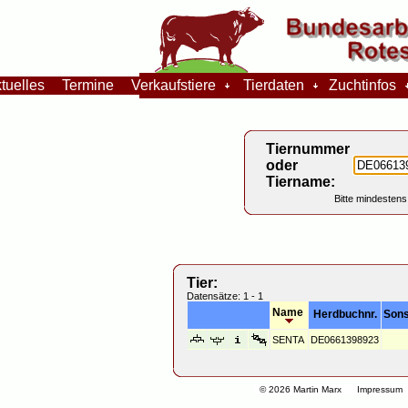
tuelles
Termine
Verkaufstiere
Tierdaten
Zuchtinfos
Tiernummer
oder
Tiername:
Bitte mindestens
Tier:
Datensätze: 1 - 1
Name
Herdbuchnr.
Sons
SENTA
DE0661398923
© 2026 Martin Marx
Impressum