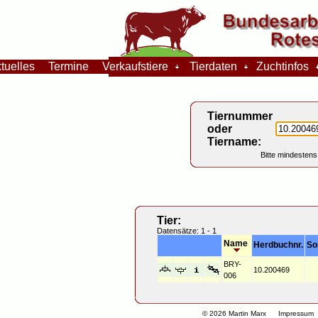
tuelles
Termine
Verkaufstiere
Tierdaten
Zuchtinfos
Tiernummer
oder
Tiername:
Bitte mindestens
Tier:
Datensätze: 1 - 1
Name
Herdbuchnr.
So
BRY-
10.200469
006
© 2026 Martin Marx
Impressum