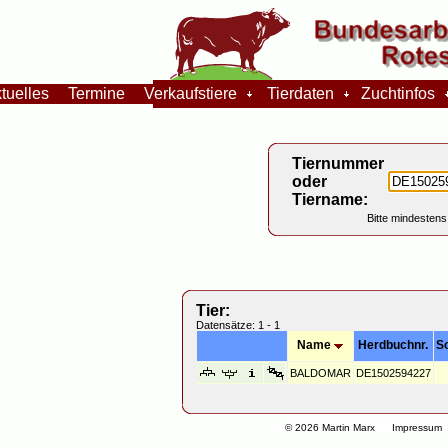
tuelles
Termine
Verkaufstiere
Tierdaten
Zuchtinfos
Tiernummer
oder
Tiername:
Bitte mindestens
Tier:
Datensätze: 1 - 1
Name
Herdbuchnr.
S
BALDOMAR
DE1502594227
© 2026 Martin Marx
Impressum