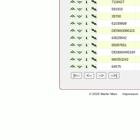
7118427
591915
28700
61039808
DE0663080115
63029542
65097651
DE0660445334
660353242
64575
© 2026 Martin Marx
Impressum