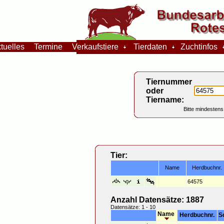
tuelles
Termine
Verkaufstiere
Tierdaten
Zuchtinfos
Tiernummer
oder
Tiername:
Bitte mindestens
Tier:
Name
Herdbuchnr.
64575
Anzahl Datensätze: 1887
Datensätze: 1 - 10
Name
Herdbuchnr.
S