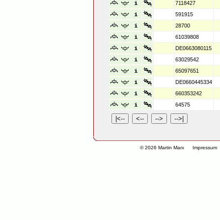
7118427
591915
28700
61039808
DE0663080115
63029542
65097651
DE0660445334
660353242
64575
© 2026 Martin Marx
Impressum