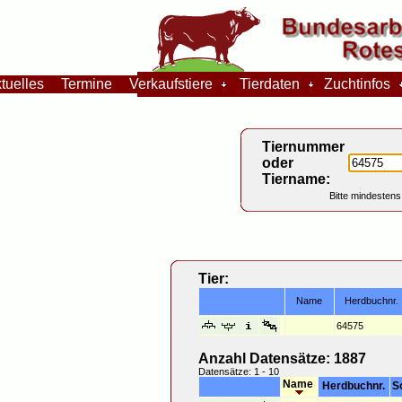
tuelles
Termine
Verkaufstiere
Tierdaten
Zuchtinfos
Tiernummer
oder
Tiername:
Bitte mindestens
Tier:
Name
Herdbuchnr.
64575
Anzahl Datensätze: 1887
Datensätze: 1 - 10
Name
Herdbuchnr.
S