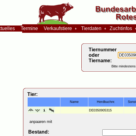
tuelles
Termine
Verkaufstiere
Tierdaten
Zuchtinfos
Tiernummer
oder
Tiername:
Bitte mindestens
Tier:
Name
Herdbuchnr.
Sons
DE0350905315
anpaaren mit
Bestand: