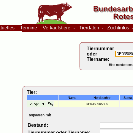
tuelles
Termine
Verkaufstiere
Tierdaten
Zuchtinfos
Tiernummer
oder
Tiername:
Bitte mindestens
Tier:
Name
Herdbuchnr.
Sonst
DE0350905305
anpaaren mit
Bestand:
Tiernummer oder Tiername: