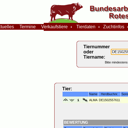
tuelles
Termine
Verkaufstiere
Tierdaten
Zuchtinfos
Tiernummer
oder
Tiername:
Bitte mindestens
Tier:
Name
Herdbuchnr.
Sons
ALMA
DE1502557611
BEWERTUNG