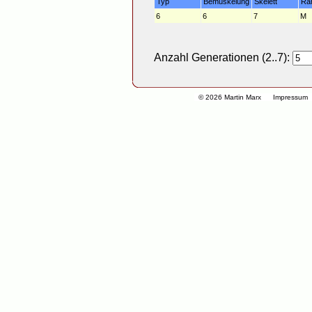
Typ
Bemuskelung
Skelett
Ra
6
6
7
M
Anzahl Generationen (2..7):
© 2026 Martin Marx
Impressum