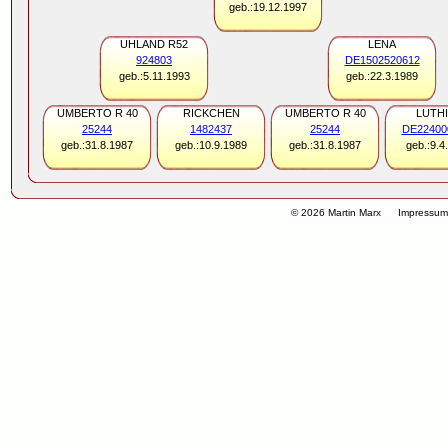
geb.:19.12.1997
UHLAND R52
LENA
924803
DE1502520612
geb.:5.11.1993
geb.:22.3.1989
UMBERTO R 40
RICKCHEN
UMBERTO R 40
LUTH
25244
1482437
25244
DE22400
geb.:31.8.1987
geb.:10.9.1989
geb.:31.8.1987
geb.:9.4
© 2026 Martin Marx
Impressu