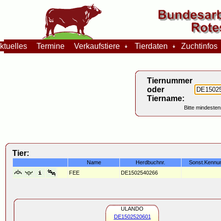
tuelles
Termine
Verkaufstiere
Tierdaten
Zuchtinfo
Tiernummer
oder
Tiername:
Bitte mindesten
Tier:
Name
Herdbuchnr.
Sonst.Kennu
FEE
DE1502540266
ULANDO
DE1502520601